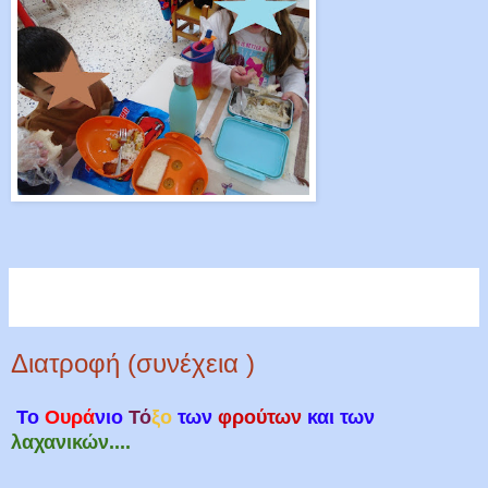
Διατροφή (συνέχεια )
Το
Ουρά
νιο
Τό
ξο
των
φρούτων
και των
λαχανικών....